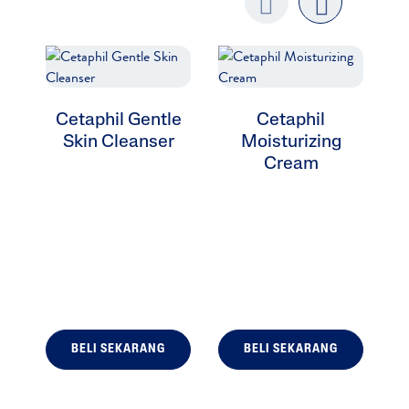
Previo
next
us
Cetaphil Gentle
Cetaphil
Skin Cleanser
Moisturizing
Cream
F
BELI SEKARANG
BELI SEKARANG