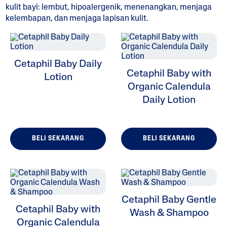
kulit bayi: lembut, hipoalergenik, menenangkan, menjaga
kelembapan, dan menjaga lapisan kulit.
ALL FILTERS
Cetaphil Baby Daily
Cetaphil Baby with
Lotion
Pelembap
Organic Calendula
Daily Lotion
Pembersih
Jenis Kulit
BELI SEKARANG
BELI SEKARANG
Cetaphil Baby Gentle
Cetaphil Baby with
Wash & Shampoo
Organic Calendula