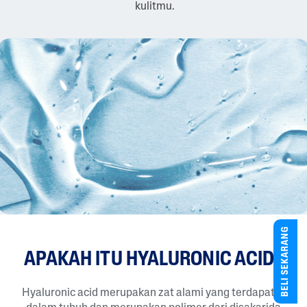
kulitmu.
BELI SEKARANG
APAKAH ITU HYALURONIC ACID?
Hyaluronic acid merupakan zat alami yang terdapat di