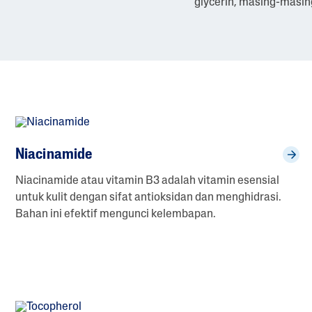
glycerin, masing-masin
Kom
Dem
Bina
I
Si
Glob
Al
Niacinamide
Niacinamide atau vitamin B3 adalah vitamin esensial
untuk kulit dengan sifat antioksidan dan menghidrasi.
Bahan ini efektif mengunci kelembapan.