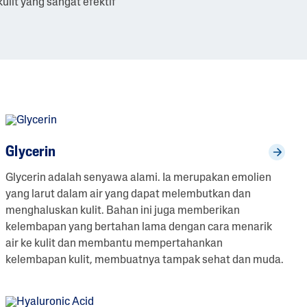
lit yang sangat efektif
Kulit
Hui
Terh
Sweet Almond Oil
Keri
Idra
Tocopherol
Ng
Si
Sep
Anja
Ng
Hari
Glycerin
Glycerin adalah senyawa alami. Ia merupakan emolien
yang larut dalam air yang dapat melembutkan dan
menghaluskan kulit. Bahan ini juga memberikan
kelembapan yang bertahan lama dengan cara menarik
air ke kulit dan membantu mempertahankan
kelembapan kulit, membuatnya tampak sehat dan muda.