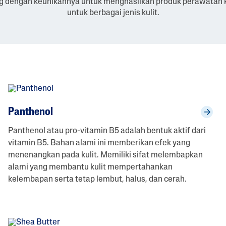
g dengan keunikannya untuk menghasilkan produk perawatan ku
Uai
Rgen
Seh
Seh
Keri
untuk berbagai jenis kulit.
Unt
Ic',
At
At
Ng
Uk
Dan
Wal
Dan
Kulit
'Non
Au
Sen
Sen
-
Sibu
Sitif
Sitif
Add
K
Ed
Frag
Panthenol
Ranc
E'?
Panthenol atau pro-vitamin B5 adalah bentuk aktif dari
vitamin B5. Bahan alami ini memberikan efek yang
menenangkan pada kulit. Memiliki sifat melembapkan
alami yang membantu kulit mempertahankan
kelembapan serta tetap lembut, halus, dan cerah.