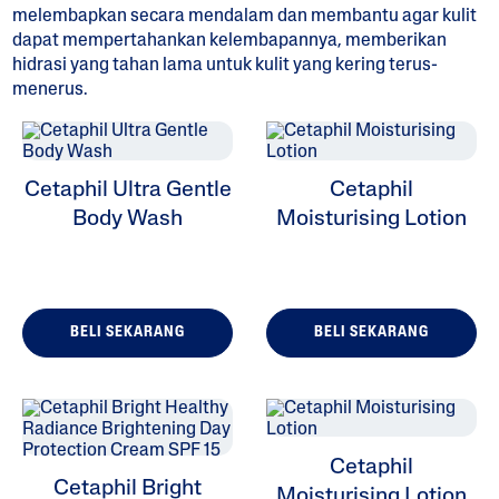
melembapkan secara mendalam dan membantu agar kulit
dapat mempertahankan kelembapannya, memberikan
hidrasi yang tahan lama untuk kulit yang kering terus-
menerus.
ALL FILTERS
Cetaphil Ultra Gentle
Pelembap
Cetaphil
Body Wash
Moisturising Lotion
Pembersih
Masalah Kulit
BELI SEKARANG
BELI SEKARANG
Jenis Kulit
Jajaran Produk
Cetaphil
Cetaphil Bright
Moisturising Lotion