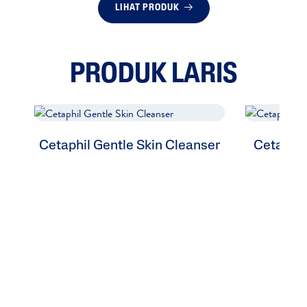
LIHAT PRODUK
PRODUK LARIS
Cetaphil Gentle Skin Cleanser
Cetaphil