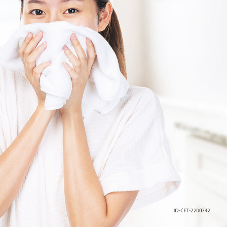
Kulit
Hui
Terh
Sweet Almond Oil
Keri
Idra
Tocopherol
Ng
Si
Sep
Anja
Ng
Hari