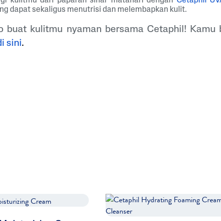
ungi kulitmu dari paparan sinar matahari dengan
Cetaphil U
ng dapat sekaligus menutrisi dan melembapkan kulit.
o buat kulitmu nyaman bersama Cetaphil! Kamu
di sini
.