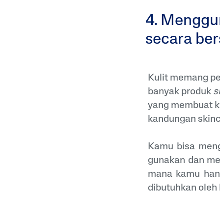
4. Menggun
secara be
Kulit memang per
banyak produk
s
yang membuat kul
kandungan skinc
Kamu bisa meng
gunakan dan m
mana kamu hany
dibutuhkan oleh 