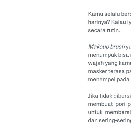
Kamu selalu ber
harinya? Kalau i
secara rutin.
Makeup brush
y
menumpuk bisa m
wajah yang kamu
masker terasa p
menempel pada m
Jika tidak dibers
membuat pori-po
untuk members
dan sering-seri