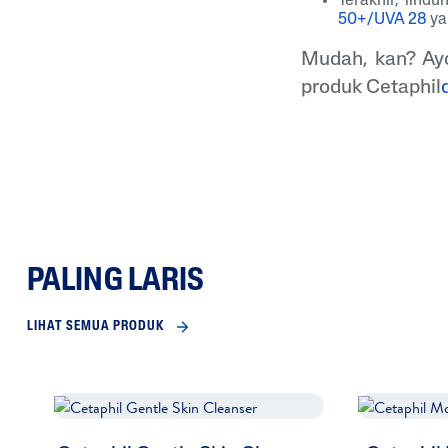
Terakhir, lind
50+/UVA 28
ya
Mudah, kan? Ay
produk Cetaphil
PALING LARIS
LIHAT SEMUA PRODUK