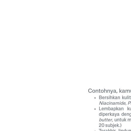
Contohnya, kamu
Bersihkan kul
Niacinamide
,
P
Lembapkan k
diperkaya de
butter
, untuk 
20 subjek.)