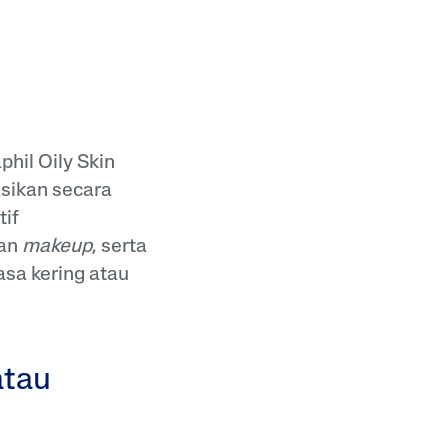
phil Oily Skin
asikan secara
tif
dan
makeup
, serta
sa kering atau
atau