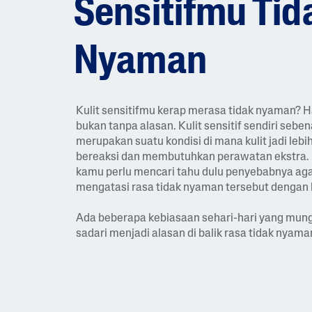
Sensitifmu Tid
Kom
Dem
Bina
I
Nyaman
Si
Glob
Al
Kulit sensitifmu kerap merasa tidak nyaman? Ha
bukan tanpa alasan. Kulit sensitif sendiri sebe
merupakan suatu kondisi di mana kulit jadi leb
bereaksi dan membutuhkan perawatan ekstra. 
kamu perlu mencari tahu dulu penyebabnya ag
mengatasi rasa tidak nyaman tersebut dengan 
Ada beberapa kebiasaan sehari-hari yang mun
sadari menjadi alasan di balik rasa tidak nyama