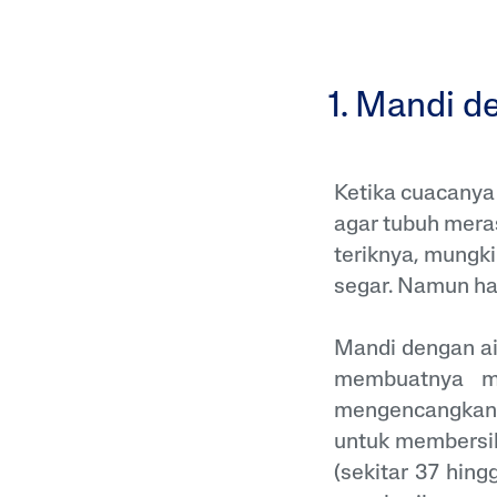
1. Mandi d
Ketika cuacanya
agar tubuh meras
teriknya, mungki
segar. Namun hal
Mandi dengan ai
membuatnya men
mengencangkan p
untuk membersih
(sekitar 37 hing