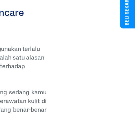
BELI SEKARANG
incare
gunakan terlalu
alah satu alasan
 terhadap
ang sedang kamu
perawatan kulit di
ang benar-benar