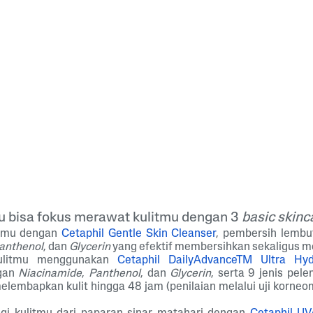
 bisa fokus merawat kulitmu dengan 3
basic skinc
itmu dengan
Cetaphil Gentle Skin Cleanser
, pembersih lemb
anthenol
, dan
Glycerin
yang efektif membersihkan sekaligus me
ulitmu menggunakan
Cetaphil DailyAdvanceTM Ultra Hyd
ngan
Niacinamide
,
Panthenol
, dan
Glycerin
, serta 9 jenis pe
melembapkan kulit hingga 48 jam (penilaian melalui uji korne