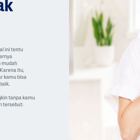
ak
Uai
Rgen
Seh
Seh
Keri
Unt
Ic',
At
At
Ng
Uk
Dan
Wal
Dan
Kulit
'Non
Au
Sen
Sen
-
Sibu
Sitif
Sitif
Add
K
l ini tentu
Ed
narnya
ih mudah
Frag
Karena itu,
Ranc
ar kamu bisa
E'?
baik.
gkin tanpa kamu
n tersebut: