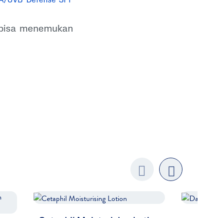
VA/UVB Defense SPF
 bisa menemukan
Previo
next
us