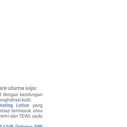
are
utama saja:
ut dengan kandungan
nghidrasi kulit.
rating Lotion
yang
lembap termasuk
shea
ometri dan TEWL pada