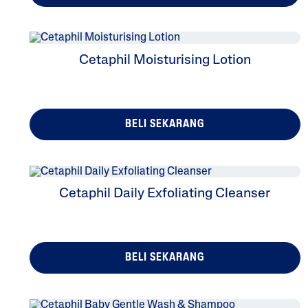
Kom
Dem
Bina
I
Si
Glob
Cetaphil Moisturising Lotion
Al
BELI SEKARANG
Cetaphil Daily Exfoliating Cleanser
BELI SEKARANG