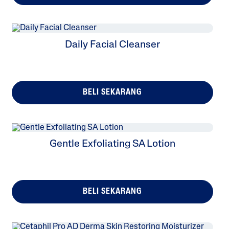
Kulit
Hui
Terh
Sweet Almond Oil
Keri
Idra
Tocopherol
Ng
Si
Daily Facial Cleanser
Sep
Anja
Ng
Hari
BELI SEKARANG
Gentle Exfoliating SA Lotion
BELI SEKARANG