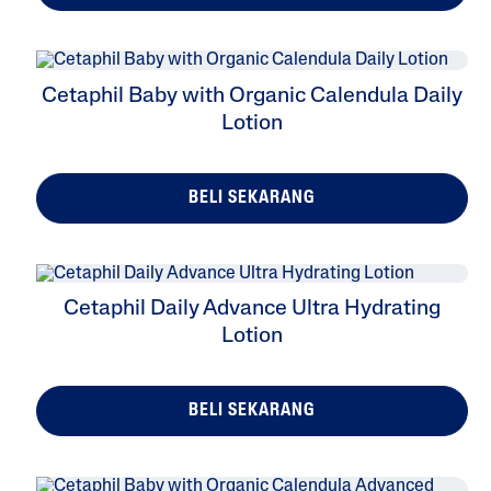
Uai
Rgen
Seh
Seh
Keri
Unt
Ic',
At
At
Ng
Uk
Dan
Wal
Dan
Cetaphil Baby with Organic Calendula Daily
Kulit
'Non
Au
Sen
Lotion
Sen
-
Sibu
Sitif
Sitif
Add
K
Ed
BELI SEKARANG
Frag
Ranc
E'?
Cetaphil Daily Advance Ultra Hydrating
Lotion
BELI SEKARANG