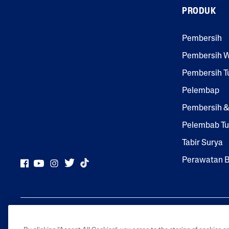
PRODUK
Kom
Dem
Bina
I
Si
Glob
Pembersih
Al
Pembersih 
Pembersih T
Pelembap
Pembersih 
Pelembab T
Tabir Surya
Perawatan B
Galderma Indo
dagang dimiliki