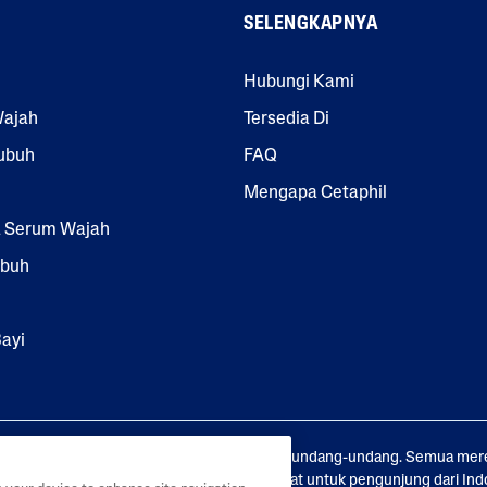
SELENGKAPNYA
Uai
Rgen
Seh
Seh
Keri
Unt
Ic',
At
At
Ng
Uk
Dan
Wal
Dan
Hubungi Kami
Kulit
'Non
Au
Sen
Wajah
Tersedia Di
Sen
-
Sibu
Sitif
ubuh
FAQ
Sitif
Add
K
Mengapa Cetaphil
Ed
Frag
& Serum Wajah
Ranc
ubuh
E'?
ayi
nesia Healthcare 2023. Hak cipta dilindungi undang-undang. Semua mer
 oleh pemilik yang sah. Situs ini khusus dibuat untuk pengunjung dari Ind